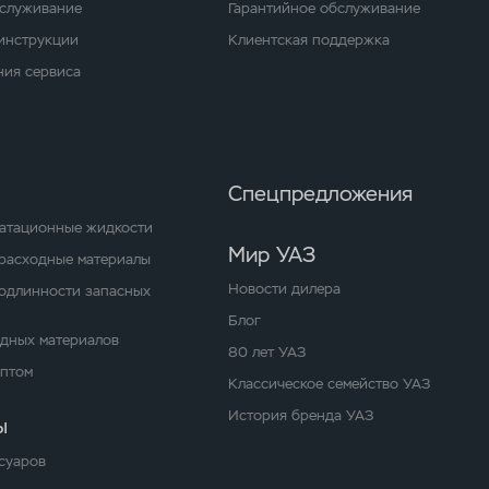
бслуживание
Гарантийное обслуживание
 инструкции
Клиентская поддержка
ия сервиса
Спецпредложения
уатационные жидкости
Мир УАЗ
расходные материалы
Новости дилера
одлинности запасных
Блог
одных материалов
80 лет УАЗ
оптом
Классическое семейство УАЗ
История бренда УАЗ
ы
суаров