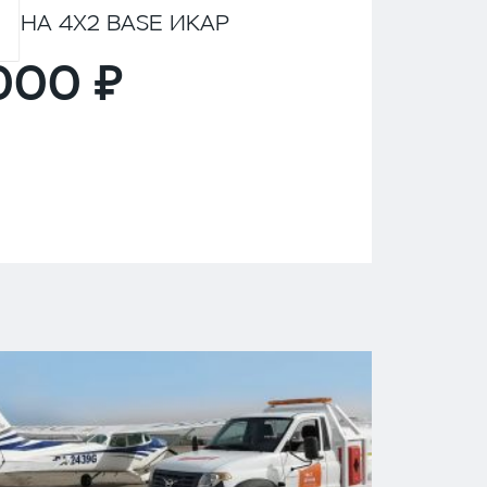
ИНА 4Х2 BASE ИКАР
,000