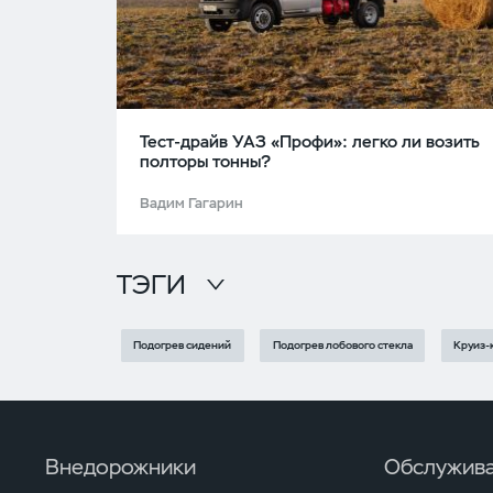
Тест-драйв УАЗ «Профи»: легко ли возить
полторы тонны?
Вадим Гагарин
ТЭГИ
Подогрев сидений
Подогрев лобового стекла
Круиз-
Внедорожники
Обслужива