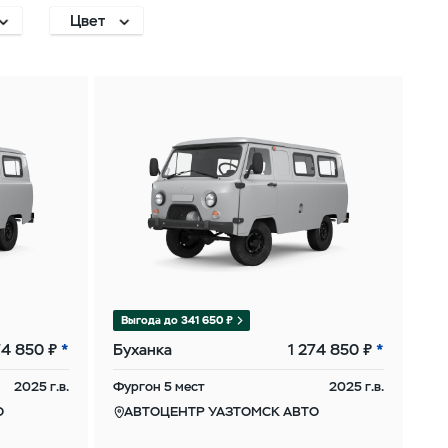
Цвет
ировка
Светло-серый
еренциала
неметаллик
го моста
Белый
катель
Серебристый
миум»
металлик
ска
Защитный
ами
неметаллик
ллик
т Комфорт
ний
Выгода до 341 650 ₽
вой ящик/
шка на
74 850 ₽
Буханка
1 274 850 ₽
е подушки
2025 г.в.
Фургон 5 мест
2025 г.в.
пасности
днего
О
АВТОЦЕНТР УАЗТОМСК АВТО
ажира