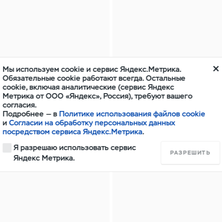
Изотермический
Защи
фургон 4х2
неме
Профи Однорядная
кабина 4х2 Классик
Икар длинная база
Мы используем cookie и сервис Яндекс.Метрика.
Профи Двухрядная
Обязательные cookie работают всегда. Остальные
кабина 4х4 Классик
cookie, включая аналитические (сервис Яндекс
Икар
Метрика от ООО «Яндекс», Россия), требуют вашего
согласия.
Патриот Классик
Подробнее — в
Политике использования файлов cookie
Икар (пакет
и
Согласии на обработку персональных данных
Максимум) Евро-5
посредством сервиса Яндекс.Метрика
.
Буханка
Я разрешаю использовать сервис
РАЗРЕШИТЬ
Однорядная кабина
Яндекс Метрика.
Буханка Фургон 5
мест
Буханка Фургон 5
мест