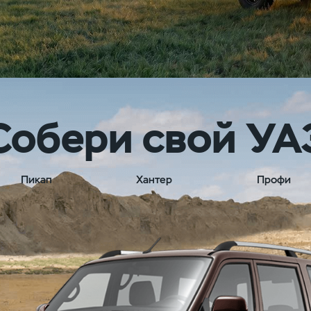
Собери свой УА
Пикап
Хантер
Профи